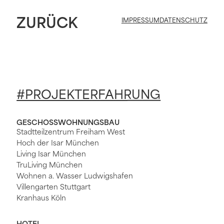
Zum
Inhalt
ZURÜCK
springen
IMPRESSUM
DATENSCHUTZ
#PROJEKTERFAHRUNG
GESCHOSSWOHNUNGSBAU
Stadtteilzentrum Freiham West
Hoch der Isar München
Living Isar München
TruLiving München
Wohnen a. Wasser Ludwigshafen
Villengarten Stuttgart
Kranhaus Köln