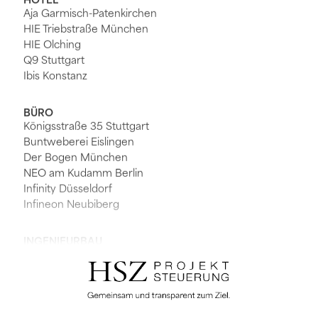
HOTEL
Aja Garmisch-Patenkirchen
HIE Triebstraße München
HIE Olching
Q9 Stuttgart
Ibis Konstanz
BÜRO
Königsstraße 35 Stuttgart
Buntweberei Eislingen
Der Bogen München
NEO am Kudamm Berlin
Infinity Düsseldorf
Infineon Neubiberg
INGENIEURBAU
Südkreuz Berlin
Mainzer Ring BAB60
Albabstiegstunnel Ulm
Branichtunnel Schriesheim